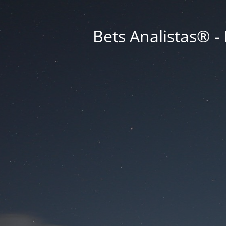
Bets Analistas® -