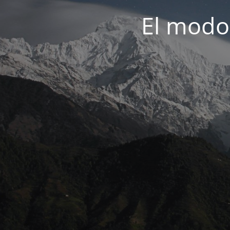
El modo