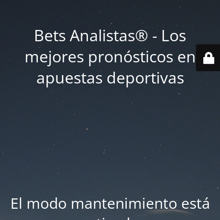
Bets Analistas® - Los
mejores pronósticos en
apuestas deportivas
El modo mantenimiento está