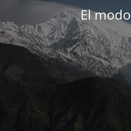
El modo