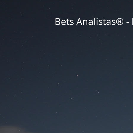
Bets Analistas® -