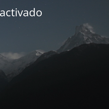
activado