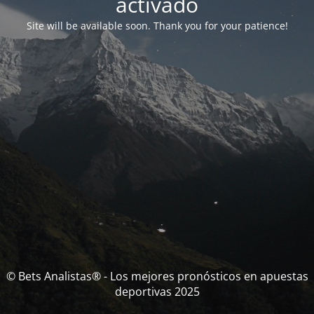
activado
Site will be available soon. Thank you for your patience!
© Bets Analistas® - Los mejores pronósticos en apuestas
deportivas 2025