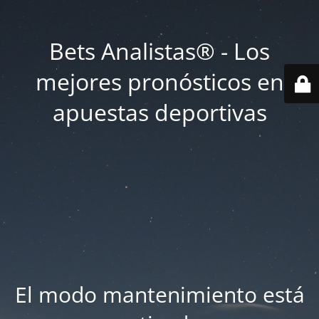
Bets Analistas® - Los
mejores pronósticos en
apuestas deportivas
El modo mantenimiento está