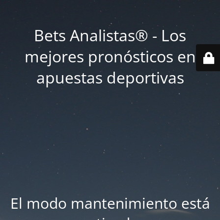
Bets Analistas® - Los
mejores pronósticos en
apuestas deportivas
El modo mantenimiento está