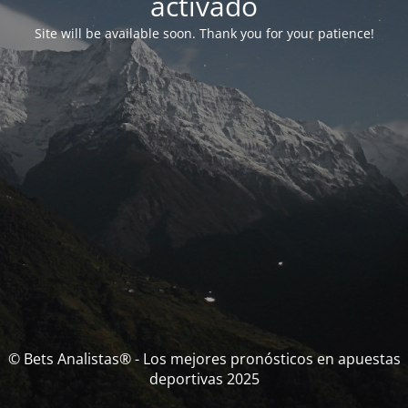
activado
Site will be available soon. Thank you for your patience!
© Bets Analistas® - Los mejores pronósticos en apuestas
deportivas 2025