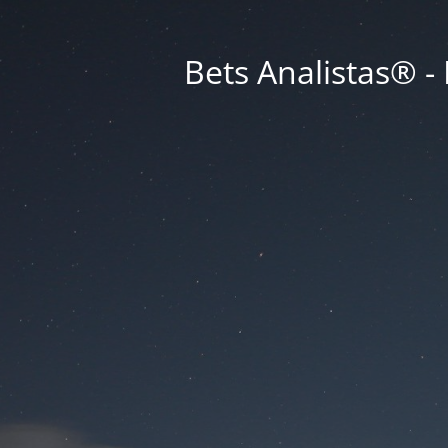
Bets Analistas® -