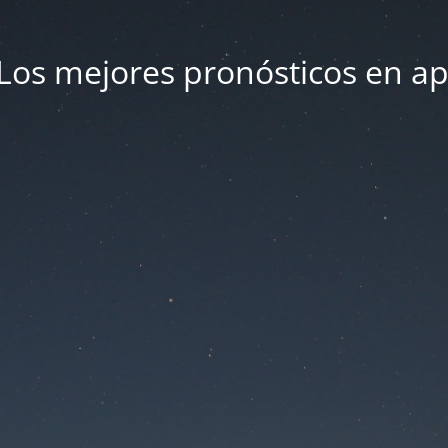
 Los mejores pronósticos en a