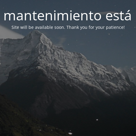
 mantenimiento está 
Site will be available soon. Thank you for your patience!