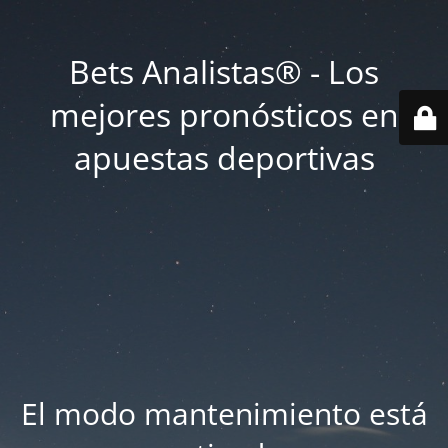
Bets Analistas® - Los
mejores pronósticos en
apuestas deportivas
El modo mantenimiento está