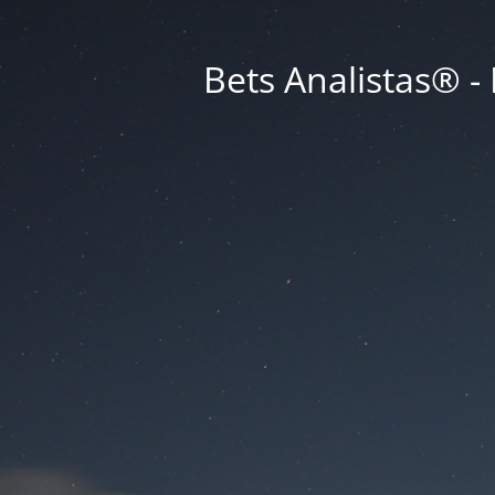
Bets Analistas® -