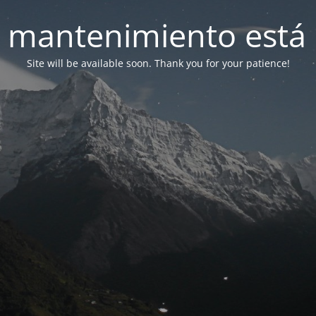
 mantenimiento está 
Site will be available soon. Thank you for your patience!