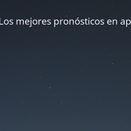
 Los mejores pronósticos en a