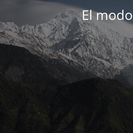
El modo