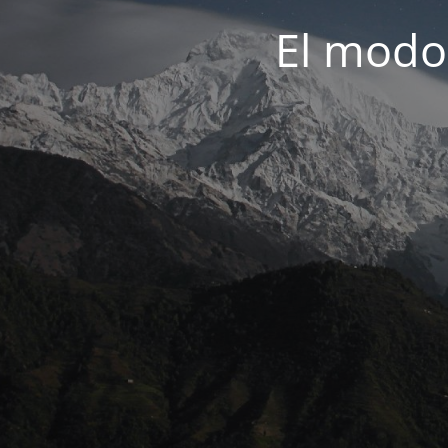
El modo