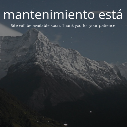
 mantenimiento está 
Site will be available soon. Thank you for your patience!