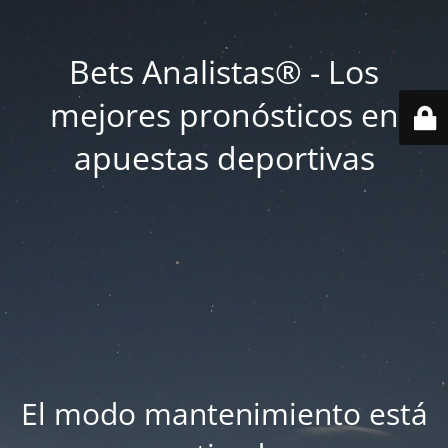
Bets Analistas® - Los
mejores pronósticos en
apuestas deportivas
El modo mantenimiento está