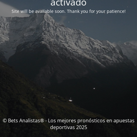
activado
Site will be available soon. Thank you for your patience!
© Bets Analistas® - Los mejores pronósticos en apuestas
deportivas 2025