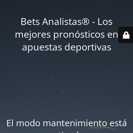
Bets Analistas® - Los
mejores pronósticos en
apuestas deportivas
El modo mantenimiento está