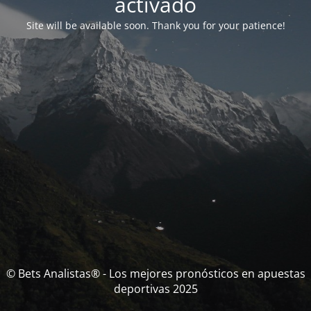
activado
Site will be available soon. Thank you for your patience!
© Bets Analistas® - Los mejores pronósticos en apuestas
deportivas 2025